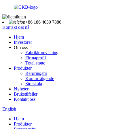
+86 186 4030 7886
Kontakt oss nå
Hjem
Investorer
Om oss
Fabrikkomvisning
Firmaprofil
Total støtte
Produkter
Berøringsfri
Konturfølgende
Storskala
Nyheter
Brukstilfeller
Kontakt oss
English
Hjem
Produkter