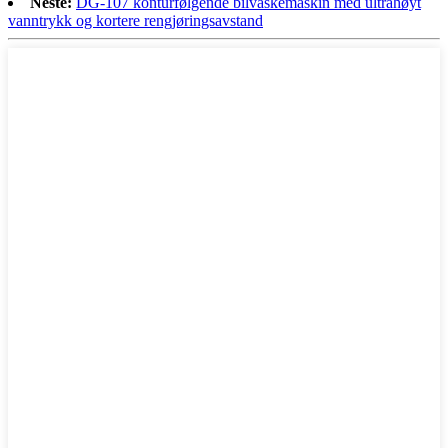
Neste:
DG-107 konturfølgende bilvaskemaskin med ultrahøyt
vanntrykk og kortere rengjøringsavstand