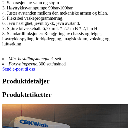
2. Separasjon av vann og strøm.
3. Høytrykksvannpumpe 90bar-100bar.
4. Juster avstanden mellom den mekaniske armen og bilen.
5. Fleksibel vaskeprogrammering.
6. Jevn hastighet, jevnt trykk, jevn avstand.
7. Større bilvaskehall: 6,77 m L * 2,7 m B * 2,1 m H
8. Standardfunksjoner: Rengjøring av chassis og felger,
høytrykksspyling, forbløtlegging, magisk skum, voksing og
lufttørking
Min. bestillingsmengde:
1 sett
Forsyningsevne:
300 sett/måned
Send e-post til oss
Produktdetaljer
Produktetiketter