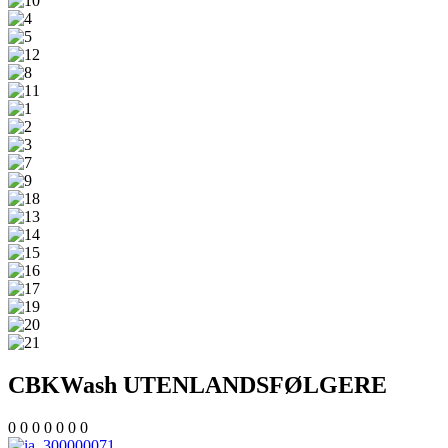
CBKWash UTENLANDS
FØLGERE
0
0
0
0
0
0
0