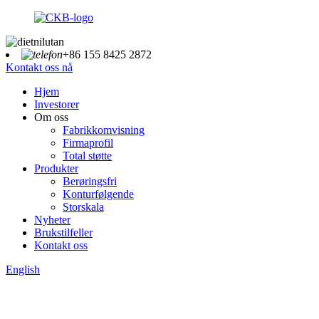
+86 155 8425 2872
Kontakt oss nå
Hjem
Investorer
Om oss
Fabrikkomvisning
Firmaprofil
Total støtte
Produkter
Berøringsfri
Konturfølgende
Storskala
Nyheter
Brukstilfeller
Kontakt oss
English