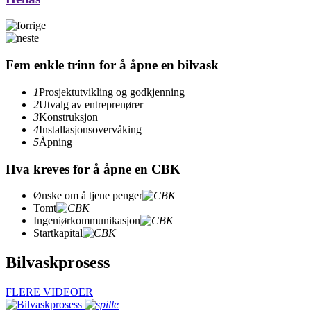
Fem enkle trinn for å åpne en bilvask
1
Prosjektutvikling og godkjenning
2
Utvalg av entreprenører
3
Konstruksjon
4
Installasjonsovervåking
5
Åpning
Hva kreves for å åpne en CBK
Ønske om å tjene penger
Tomt
Ingeniørkommunikasjon
Startkapital
Bilvaskprosess
FLERE VIDEOER