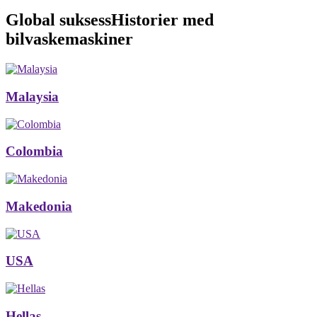
Global suksess
Historier med
bilvaskemaskiner
Malaysia
Colombia
Makedonia
USA
Hellas