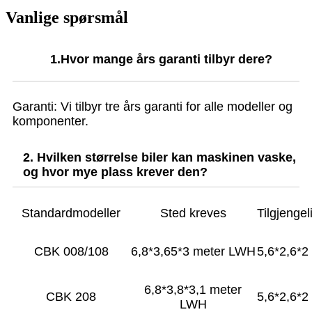
Vanlige spørsmål
1.
Hvor mange års garanti tilbyr dere?
Garanti: Vi tilbyr tre års garanti for alle modeller og
komponenter.
2. Hvilken størrelse biler kan maskinen vaske,
og hvor mye plass krever den?
Standardmodeller
Sted kreves
Tilgjengel
CBK 008/108
6,8*3,65*3 meter LWH
5,6*2,6*
6,8*3,8*3,1 meter
CBK 208
5,6*2,6*
LWH