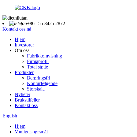
+86 155 8425 2872
Kontakt oss nå
Hjem
Investorer
Om oss
Fabrikkomvisning
Firmaprofil
Total støtte
Produkter
Berøringsfri
Konturfølgende
Storskala
Nyheter
Brukstilfeller
Kontakt oss
English
Hjem
Vanlige spørsmål