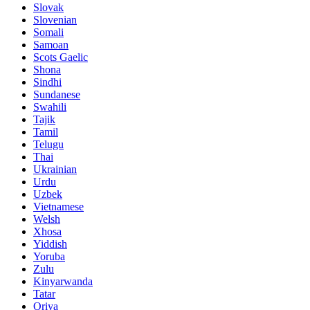
Slovak
Slovenian
Somali
Samoan
Scots Gaelic
Shona
Sindhi
Sundanese
Swahili
Tajik
Tamil
Telugu
Thai
Ukrainian
Urdu
Uzbek
Vietnamese
Welsh
Xhosa
Yiddish
Yoruba
Zulu
Kinyarwanda
Tatar
Oriya