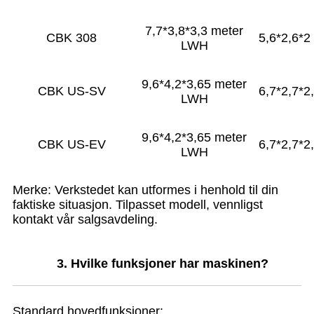
7,7*3,8*3,3 meter
CBK 308
5,6*2,6*
LWH
9,6*4,2*3,65 meter
CBK US-SV
6,7*2,7*2
LWH
9,6*4,2*3,65 meter
CBK US-EV
6,7*2,7*2
LWH
Merke: Verkstedet kan utformes i henhold til din
faktiske situasjon. Tilpasset modell, vennligst
kontakt vår salgsavdeling.
3. Hvilke funksjoner har maskinen?
Standard hovedfunksjoner: