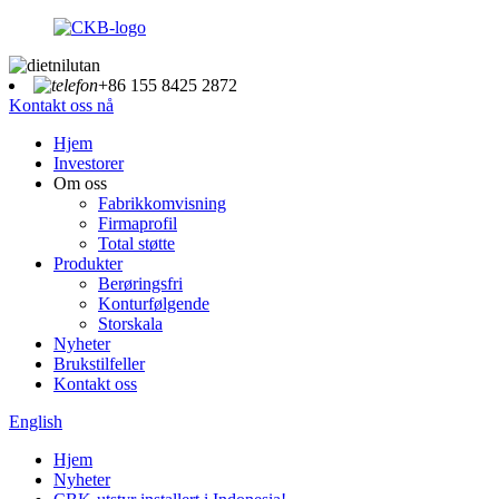
+86 155 8425 2872
Kontakt oss nå
Hjem
Investorer
Om oss
Fabrikkomvisning
Firmaprofil
Total støtte
Produkter
Berøringsfri
Konturfølgende
Storskala
Nyheter
Brukstilfeller
Kontakt oss
English
Hjem
Nyheter