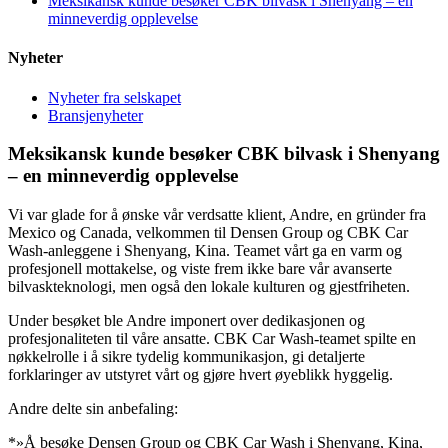
Meksikansk kunde besøker CBK bilvask i Shenyang – en
minneverdig opplevelse
Nyheter
Nyheter fra selskapet
Bransjenyheter
Meksikansk kunde besøker CBK bilvask i Shenyang
– en minneverdig opplevelse
Vi var glade for å ønske vår verdsatte klient, Andre, en gründer fra
Mexico og Canada, velkommen til Densen Group og CBK Car
Wash-anleggene i Shenyang, Kina. Teamet vårt ga en varm og
profesjonell mottakelse, og viste frem ikke bare vår avanserte
bilvaskteknologi, men også den lokale kulturen og gjestfriheten.
Under besøket ble Andre imponert over dedikasjonen og
profesjonaliteten til våre ansatte. CBK Car Wash-teamet spilte en
nøkkelrolle i å sikre tydelig kommunikasjon, gi detaljerte
forklaringer av utstyret vårt og gjøre hvert øyeblikk hyggelig.
Andre delte sin anbefaling:
*»Å besøke Densen Group og CBK Car Wash i Shenyang, Kina,