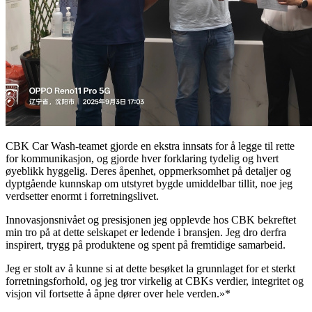
CBK Car Wash-teamet gjorde en ekstra innsats for å legge til rette
for kommunikasjon, og gjorde hver forklaring tydelig og hvert
øyeblikk hyggelig. Deres åpenhet, oppmerksomhet på detaljer og
dyptgående kunnskap om utstyret bygde umiddelbar tillit, noe jeg
verdsetter enormt i forretningslivet.
Innovasjonsnivået og presisjonen jeg opplevde hos CBK bekreftet
min tro på at dette selskapet er ledende i bransjen. Jeg dro derfra
inspirert, trygg på produktene og spent på fremtidige samarbeid.
Jeg er stolt av å kunne si at dette besøket la grunnlaget for et sterkt
forretningsforhold, og jeg tror virkelig at CBKs verdier, integritet og
visjon vil fortsette å åpne dører over hele verden.»*