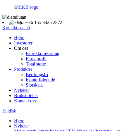
+86 155 8425 2872
Kontakt oss nå
Hjem
Investorer
Om oss
Fabrikkomvisning
Firmaprofil
Total støtte
Produkter
Berøringsfri
Konturfølgende
Storskala
Nyheter
Brukstilfeller
Kontakt oss
English
Hjem
Nyheter